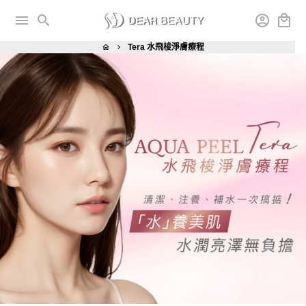
跳
menu
search
account_circle
local_mall
到
內
Tera 水飛梭淨膚療程
home
keyboard_arrow_right
容