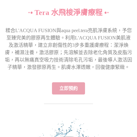
·• Tera 水飛梭淨膚療程 •·
糅合L'ACQUA FUSION與aqua peel.tera亮肌淨膚系統，予您
至臻完美的膠原再生體驗。利用L'ACQUA FUSION美肌液
及激活精華，建立非創傷性的3步多重護膚療程：潔淨煥
膚，補濕注養，激活膠原；先溶解並去除老化角質及皮脂污
垢，再以無痛真空吸力技術清除毛孔污垢，最後導人激活因
子精華，激發膠原再生。肌膚水澤透嫩，回復健康緊緻。
立即預約